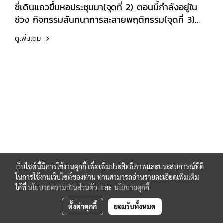
ชี่เดินแถวขึ้นหอประชุมมา(จุดที่ 2) ตอนนี้กำลังอยู่ใน
ช่วง กิจกรรมสันทนาการละลายพฤติกรรม(จุดที่ 3)
บอกเลยว่าเสียงหัวเราะและพลังงานบวกของทุกคนเต็ม
ดูเพิ่มเติม
อิ่มมาก! ได้เพื่อนใหม่กันเพียบแน่นอนยิ่งไปกว่านั้น!
บรรยากาศยิ่งลุ้นระทึกขึ้นไปอีก กับไฮไลท์พิเศษ "การ
จับรางวัลลุ้นรับของที่ระลึกสุดเอ็กซ์คลูซีฟ" โดยได้รับ
เกียรติจากท่านอธิการบดี และคณบดีคณะบริหารธุรกิจ
มาร่วมจับรางวัลและมอบให้แก่น้องๆ ผู้โชคดีด้วยตัว
เองเลยครับ!
เว็บไซต์นี้มีการใช้งานคุกกี้ เพื่อเพิ่มประสิทธิภาพและประสบการณ์ที่ดี
ในการใช้งานเว็บไซต์ของท่าน ท่านสามารถอ่านรายละเอียดเพิ่มเติม
ได้ที่
นโยบายความเป็นส่วนตัว
และ
นโยบายคุกกี้
ตั้งค่าคุกกี้
ยอมรับทั้งหมด