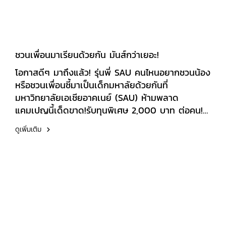
ชวนเพื่อนมาเรียนด้วยกัน มันส์กว่าเยอะ!
โอกาสดีๆ มาถึงแล้ว! รุ่นพี่ SAU คนไหนอยากชวนน้อง
หรือชวนเพื่อนซี้มาเป็นเด็กมหาลัยด้วยกันที่
มหาวิทยาลัยเอเชียอาคเนย์ (SAU) ห้ามพลาด
แคมเปญนี้เด็ดขาด!รับทุนพิเศษ 2,000 บาท ต่อคน!
เงื่อนไขง่ายๆ (สำคัญมาก):ผู้สมัครต้องสมัครเรียนผ่าน
ดูเพิ่มเติม
Link หรือ QR Code ของผู้แนะนำเท่านั้นน้าระยะเวลา:
ตั้งแต่วันนี้ 30 มิถุนายน 2569 นี้เท่านั้น!เรียนที่ SAU
อนาคตที่เลือกได้ มาร่วมสร้างประสบการณ์ดีๆ ในรั้ว
มหาลัยไปด้วยกันนะ! *เงื่อนไขเป็นไปตามที่มหาวิทยาลัย
กำหนด