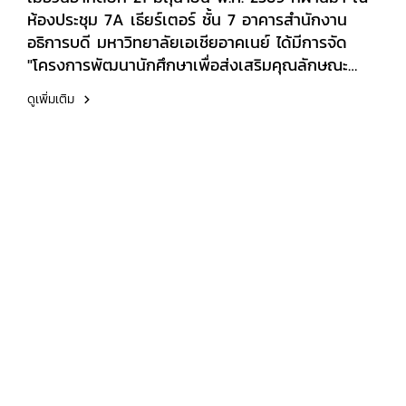
บริหารธุรกิจ มหาวิทยาลัยเอเชียอาคเนย์ - รอง
ห้องประชุม 7A เธียร์เตอร์ ชั้น 7 อาคารสำนักงาน
ศาสตราจารย์ ดร.วีรพันธ์ ด้วงทองสุข ผู้ช่วย
อธิการบดี มหาวิทยาลัยเอเชียอาคเนย์ ได้มีการจัด
อธิการบดีฝ่ายวิจัย มหาวิทยาลัยเอเชียอาคเนย์ -
"โครงการพัฒนานักศึกษาเพื่อส่งเสริมคุณลักษณะ
Dr. Marilyn Fernandez Deocampo Chair,
บัณฑิตที่พึงประสงค์และส่งเสริมทักษะการเรียนรู้ใน
Department of English Language Teaching,
ดูเพิ่มเติม
ศตวรรษที่ 21" ซึ่งเป็นกิจกรรมเสริมวิชาชีพวิชาการ
Faculty of Arts and Humanities, Assumption
(บรรยายพิเศษ) ในรายวิชา 726201 การจัดการความรู้
University - Prof. Dr. Joseph Foley
สำหรับธุรกิจ ให้แก่นักศึกษาสาขาการจัดการ​ภายในงาน
Former Head, Department of English Language
ได้รับเกียรติจาก ผอ.บุญเลิศ ตองติดรัมย์ ผู้อำนวย
and Literature, National University of
การสำนักงานส่งเสริมการเรียนรู้ประจำจังหวัด
Singapore - Dr. Jiratchaya Namwong
นครปฐม มาเป็นวิทยากรบรรยายพิเศษในหัวข้อ S M
Deputy Director, Thailand Cultural and
A R T Organization : องค์กรอัจฉริยะ เพื่อมอบ
Educational Exchange Center นอกจากนี้ ยังมี
ความรู้ แนวคิด และทักษะการจัดการองค์กรยุคใหม่ให้
ผู้ทรงคุณวุฒิและนักวิชาการจากสถาบันการศึกษาทั้งใน
แก่นักศึกษา
ประเทศและต่างประเทศร่วมบรรยายในประเด็นด้านการ
อนุรักษ์มรดกการคมนาคม การตีความทาง
ประวัติศาสตร์ การมีส่วนร่วมของชุมชน ตลอดจนการ
เชื่อมโยงมรดกทางวัฒนธรรมกับการศึกษา การท่อง
เที่ยว และการพัฒนาอย่างยั่งยืน บรรยากาศ