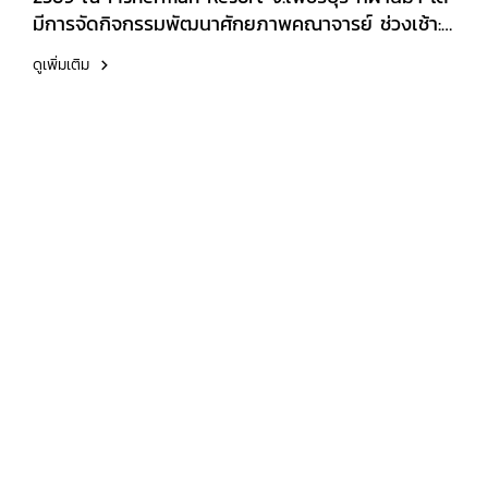
มีการจัดกิจกรรมพัฒนาศักยภาพคณาจารย์ ​ช่วงเช้า:
รับฟังแนวนโยบายการพัฒนานักศึกษา ปีการศึกษา
ดูเพิ่มเติม
2569 จากท่านคณบดี พร้อมทั้งร่วมประชุมแลกเปลี่ยน
เรียนรู้การนำเทคโนโลยี NotebookLM มาประยุกต์ใช้
ในการจัดทำแผนการสอนรายวิชา ​ช่วงบ่าย: การประชุม
สรุปนำเสนอแผนการสอนรายวิชาหลักสูตรปรับปรุง ที่
จะนำมาใช้จริงในปีการศึกษา 2569​ขอขอบคุณผู้บริหาร
อาจารย์ และบุคลากรทุกท่านที่ร่วมแลกเปลี่ยนเรียนรู้
และสร้างบรรยากาศที่อบอุ่นในครั้งนี้