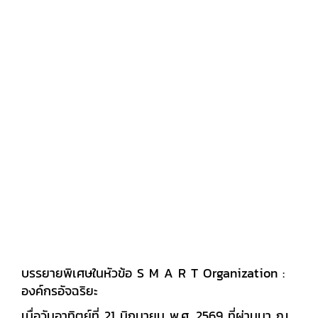
การอนุรักษ์มรดกการคมนาคมในภูมิภาคเอเชียตะวัน
ออกเฉียงใต้อย่างยั่งยืน โดยเฉพาะมรดกทาง
ประวัติศาสตร์ของเส้นทางรถไฟไทยพม่า ภายในพิธี
เปิดได้รับเกียรติจาก ดร.ฉัททวุฒิ พีชผล อธิการบดี
มหาวิทยาลัยเอเชียอาคเนย์ กล่าวเปิดงานและมอบ
นโยบายผ่านระบบการประชุมทางไกล พร้อมด้วย นางสุ
มิตรา ทองแสง ผู้เชี่ยวชาญด้านการส่งเสริมมาตรฐาน
การศึกษา สำนักงานคณะกรรมการส่งเสริมการศึกษา
เอกชน กระทรวงศึกษาธิการ บรรยายพิเศษในหัวข้อ
Remembering Historical Wounds and Building
a Vision of Peace: Reflections on the
Interpretation and Sustainable Conservation of
the ThaiBurma Death Railway Heritage การ
ประชุมได้รับเกียรติจากผู้บริหาร นักวิชาการ และผู้
เชี่ยวชาญจากสถาบันการศึกษาทั้งในประเทศและต่าง
ประเทศ ร่วมนำเสนอผลงานวิชาการและแลกเปลี่ยน
บรรยายพิเศษในหัวข้อ S M A R T Organization :
องค์ความรู้ อาทิ - ดร.ศราวุธ เอี่ยมสอาด
องค์กรอัจฉริยะ
ผู้ช่วยอธิการบดีฝ่ายพัฒนาธุรกิจ และคณบดีคณะ
​เมื่อวันอาทิตย์ที่ 21 มิถุนายน พ.ศ. 2569 ที่ผ่านมา ณ