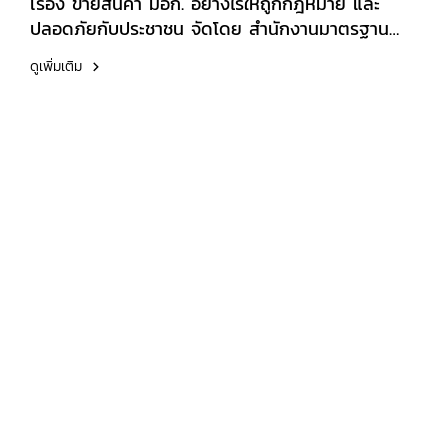
เรื่อง ขายสินค้า มอก. อย่างไรให้ถูกกฎหมาย และ
ปลอดภัยกับประชาชน จัดโดย สำนักงานมาตรฐาน
ผลิตภัณฑ์อุตสาหกรรม (สมอ.) ผ่านระบบ Zoom
ดูเพิ่มเติม
Meeting เมื่อวันที่ 18 มิถุนายน 2569ในโอกาสนี้ ได้รับ
เกียรติจาก ดร.ศราวุธ เอี่ยมสอาด ผู้ช่วยอธิการบดี
ฝ่ายพัฒนาธุรกิจ และคณบดีคณะบริหารธุรกิจ
มหาวิทยาลัยเอเชียอาคเนย์ เป็นผู้มอบเกียรติบัตรให้แก่
นักศึกษาที่ผ่านการอบรมกิจกรรมดังกล่าวช่วยเสริม
สร้างความรู้ความเข้าใจเกี่ยวกับมาตรฐานผลิตภัณฑ์
อุตสาหกรรม (มอก.) การคุ้มครองผู้บริโภค และการ
ดำเนินธุรกิจอย่างถูกต้องตามกฎหมาย เพื่อนำไป
ประยุกต์ใช้ในการศึกษาและการประกอบอาชีพในอนาคต
ต่อไป