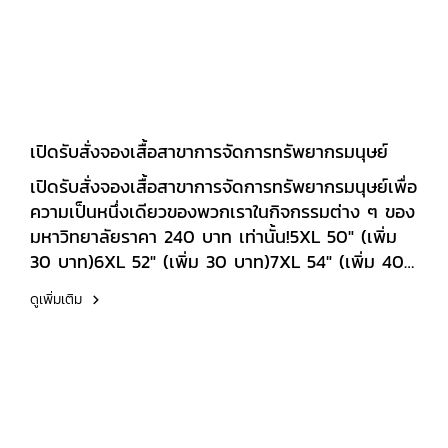
ภายในงานเป็นไปอย่างอบอุ่นและสร้างสรรค์ ผู้เข้าร่วม
ได้ร่วมแลกเปลี่ยนองค์ความรู้ ประสบการณ์ และมุม
มองที่หลากหลาย อันเป็นประโยชน์ต่อการส่งเสริม
ความร่วมมือทางวิชาการ และการอนุรักษ์มรดกทาง
ประวัติศาสตร์ในระดับประเทศและนานาชาติ
มหาวิทยาลัยเอเชียอาคเนย์ขอขอบพระคุณผู้บริหาร
เปิดรับสั่งจองเสื้อสาขาการจัดการทรัพยากรมนุษย์
ผู้ทรงคุณวุฒิ วิทยากร ผู้เข้าร่วมประชุม และคณะ
ทำงานทุกฝ่าย ที่ร่วมกันขับเคลื่อนการประชุมครั้งนี้ให้
เปิดรับสั่งจองเสื้อสาขาการจัดการทรัพยากรมนุษย์เพื่อ
สำเร็จลุล่วงด้วยดี และหวังเป็นอย่างยิ่งว่าการประชุม
ความเป็นหนึ่งเดียวของพวกเราในกิจกรรมต่าง ๆ ของ
ครั้งนี้จะเป็นอีกหนึ่งก้าวสำคัญในการสร้างเครือข่าย
มหาวิทยาลัยราคา 240 บาท เท่านั้น!5XL 50" (เพิ่ม
ความร่วมมือทางวิชาการด้านมรดกการคมนาคมของ
30 บาท)6XL 52" (เพิ่ม 30 บาท)7XL 54" (เพิ่ม 40
ภูมิภาคเอเชียตะวันออกเฉียงใต้
บาท)8XL 56" (เพิ่ม 40 บาท)เปิดให้สั่งจองตั้งแต่ วัน
ดูเพิ่มเติม
นี้ 30 มิถุนายน 2569สามารถกรอกข้อมูลเพื่อสั่งจอง
ได้ที่
https://forms.gle/QYguzPWpWF98qgBB8หมายเหตุ-
โปรดระบุชื่อ-นามสกุล รหัสนักศึกษา ไซส์เสื้อ และแนบ
สลิปการโอนเงินให้ครบถ้วน- หลังจากปิดรับสั่งจอง จะ
ใช้เวลาผลิตประมาณ 3-4 สัปดาห์สอบถามข้อมูลเพิ่ม