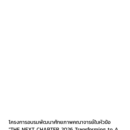
จริง ภายใต้การควบคุมดูแลของ อาจารย์กาญชนก ผิว
งาม กิจกรรมครั้งนี้เป็นการประยุกต์ใช้ความรู้จาก
รายวิชา 724215 การบริหารพฤติกรรมมนุษย์ต่างยุค
สมัย เพื่อส่งเสริม - ความเข้าใจในความแตกต่าง
ทางวัฒนธรรม - การสื่อสารระหว่างผู้คนที่มีความ
หลากหลาย - การทำงานเป็นทีม - ความคิด
สร้างสรรค์ - การเคารพความแตกต่างซึ่งล้วนเป็น
ทักษะสำคัญสำหรับการใช้ชีวิตและการทำงานในองค์กร
ยุคปัจจุบันขอชื่นชมนักศึกษาทุกกลุ่ม ที่ทุ่มเท แสดง
ศักยภาพ และร่วมกันสร้างสรรค์ผลงานได้อย่างยอด
เยี่ยม
โครงการอบรมพัฒนาศักยภาพคณาจารย์ในหัวข้อ
"THE NEXT CHAPTER 2026 Transforming to AI