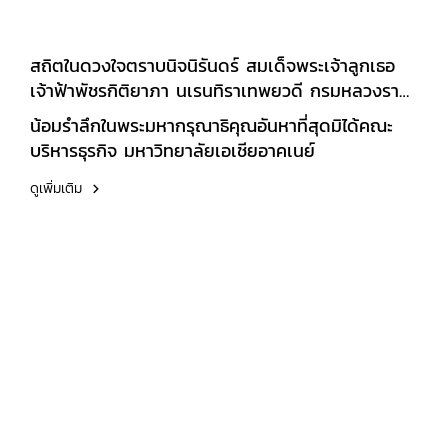
สถิตในดวงใจตราบนิจนิรันดร์ สมเด็จพระเจ้าลูกเธอ
เจ้าฟ้าพัชรกิติยาภา นเรนทิราเทพยวดี กรมหลวงราช
สาริณีสิริพัชร มหาวัชรราชธิดา
น้อมรำลึกในพระมหากรุณาธิคุณอันหาที่สุดมิได้คณะ
บริหารธุรกิจ มหาวิทยาลัยเอเชียอาคเนย์
ดูเพิ่มเติม