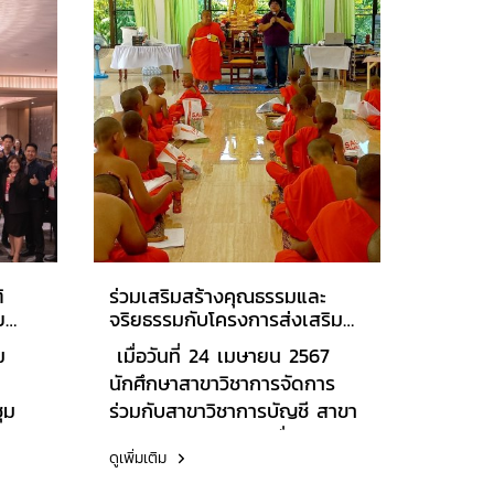
ิ
ร่วมเสริมสร้างคุณธรรมและ
ย
จริยธรรมกับโครงการส่งเสริม
าร
ศิลปวัฒนธรรมและพระพุทธ
ม
เมื่อวันที่ 24 เมษายน 2567
ืน" ณ
ศาสนา ณ วัดอุดมรังสี เขต
นักศึกษาสาขาวิชาการจัดการ
คอน
หนองแขม
ุม
ร่วมกับสาขาวิชาการบัญชี สาขา
ี
1 สห
วิชาระบบสารสนเทศเพื่อธุรกิจ
ดูเพิ่มเติม
67 "
ดิจิทัล และสาขาวิชาการจัดการ
่
นวัตกรรมการค้า ร่วมเสริมสร้าง