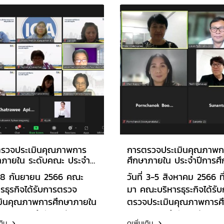
AUN) ประจำปีการศึกษา
ความยั่งยืน" ณ โรงแรม
6 โดยมี ผศ.ดร.อำพล
ริชมอนด์ สไตลิช คอนเวนชั
ศ์เสถียร ประธาน
รัตนาธิเบศร์ นนทบุรี
การ ผศ.ดร.สิทธิชัย
มเสน่ห์ กรรมการ
ารย์ธิดา จินดามณี
มการ และอาจารย์สุ
า โสวณากุล เลขานุการ
รวจประเมินคุณภาพการ
การตรวจประเมินคุณภาพก
าภายใน ระดับคณะ ประจำปี
ศึกษาภายใน ประจําปีการศ
ึกษา 2565
2565
ี่ 8 กันยายน 2566 คณะ
วันที่ 3-5 สิงหาคม 2566 ที
รธุรกิจได้รับการตรวจ
มา คณะบริหารธุระกิจได้รั
มินคุณภาพการศึกษาภายใน
ตรวจประเมินคุณภาพการศ
บคณะ ประจำปีการศึกษา
ภายใน ประจําปีการศึกษา 
เติม
ดูเพิ่มเติม