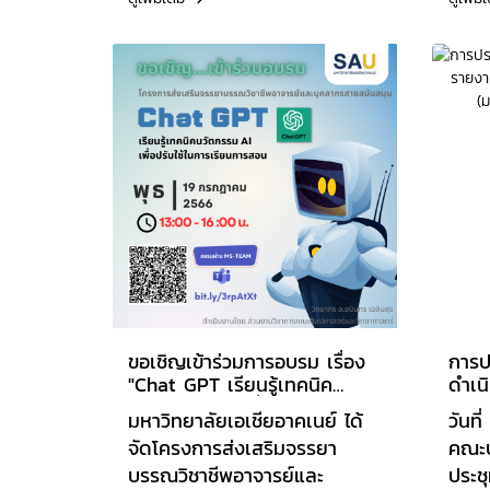
เรื่องการจัดทำรายงานผลการ
2565
ดำเนินงานหลักสูตรตามเกณฑ์
โดยม
AUN-QA ให้กับอาจารย์ผู้รับผิด
กาญจ
ชอบหลักสูตร มหาวิทยาลัย
ประด
วิทยาลัยเอเชียอาคเนย์ โดยมี
จินด
อาจารย์ธิดา จินดามณี ผู้อำนวย
ตรวจ
การสำนักนโยบายและแผน
ภายใ
กล่าวรายงานวัตถุประสงค์การ
ประเ
จัดโครงการ และ ผศ.ดร.สิทธิชัย
คะแน
ธรรมเสน่ห์ ผู้ช่วยอธิการบดีฝ่าย
วิชาการและประกันคุณภาพระดับ
บัณฑิตศึกษา เป็นประธานกล่าว
เปิดงาน ซึ่งการจัดอบรมครั้งนี้
ได้รับเกียรติจาก รอง
ขอเชิญเข้าร่วมการอบรม เรื่อง
การป
"Chat GPT เรียนรู้เทคนิค
ดำเน
ศาสตราจารย์ คณิตา ตังคณานุ
นวัตกรรม AI เพื่อปรับใช้ในการ
ประเ
รักษผู้ช่วยอธิการบดีฝ่ายพัฒนา
มหาวิทยาลัยเอเชียอาคเนย์ ได้
วันที
เรียนการสอน"
(มคอ
คุณภาพ มหาวิทยาลัย
จัดโครงการส่งเสริมจรรยา
คณะบ
เกษตรศาสตร์ เป็นวิทยากร
บรรณวิชาชีพอาจารย์และ
ประชุ