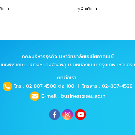
ัดทำรายงานการประเมิน
ประจำปีการศึกษา 2566 โด
เติม
ดูเพิ่มเติม
ง ระดับหลักสูตร (มคอ.7)
ผศ.พรชนก บุญญานันทกุ
ำปีการศึกษา 2565
คณบดีฝ่ายประกันคุณภาพ
แผนพัฒนา เป็นประธานดำเ
การประชุม
คณะบริหารธุรกิจ มหาวิทยาลัยเอเชียอาคเนย์
ถนนเพชรเกษม แขวงหนองค้างพลู เขตหนองแขม กรุงเทพมหานครฯ
ติดต่อเรา
โทร :
02 807 4500
ต่อ 108 | โทรสาร : 02-807-4528
E-mail :
business@sau.ac.th