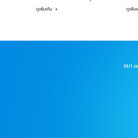
อบรม
บุคลากรสายสนับสนุน เรื่อง
การจ
ดูเพิ่มเติม
ดูเพิ่ม
"Chat GPT เรียนรู้เทคนิค
ตนเอ
นวัตกรรม AI เพื่อปรับใช้ในการ
ประจ
เรียนการสอน" วันที่ 19
กรกฎาคม 2566 เวลา 13:00 -
16:00 น. ผ่านทาง MS. Team
19/1 