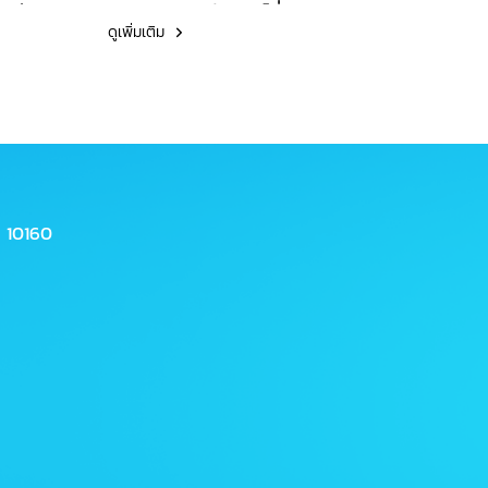
การตีพิมพ์เผยแพร่ผลงานวิจัย
ยมี
(sparkle) ในวันเสาร์ที่ 20
คณะนิติศาสตร์ อาจารย์พงษ์
ดูเพิ่มเติม
ล รอง
พฤษภาคม 2566 เวลา 9.00-
ลดา ภัทรมานะวงศ์
และ
16.00 น. ผ่านแอปพลิเคชัน
นิน
Zoom
 10160