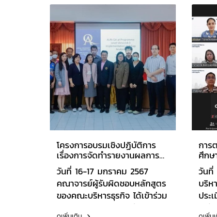
ประจำปีการศึกษา 2566 โดยได้
(QA-
รับเกียรติจาก ผศ.ดร.กุสุมา ดำ
256
พิทักษ์ (ประธาน), ผศ.ดร.สิทธิชัย
นววง
ธรรมเสน่ห์ (กรรมการ), อาจารย์
กรรม
ธิดา จินดามณี (กรรมการ) และ
ธรร
อาจารย์สุนันทา โสวณากุล
อาจ
(เลขานุการ)
กรร
นันท
โครงการอบรมเชิงปฏิบัติการ
การต
เรื่องการจัดทำรายงานผลการ
ศึกษ
ดำเนินงานหลักสูตรตามเกณฑ์
การศ
วันที่ 16-17 มกราคม 2567
วันท
AUN-QA ให้กับอาจารย์ผู้รับผิด
คณาจารย์ผู้รับผิดชอบหลักสูตร
บริหา
ชอบหลักสูตร มหาวิทยาลัย
ของคณะบริหารธุรกิจ ได้เข้าร่วม
ประเ
วิทยาลัยเอเชียอาคเนย์
โครงการอบรมเชิงปฏิบัติการ
ระดั
ดูเพิ่มเติม
ดูเพิ่ม