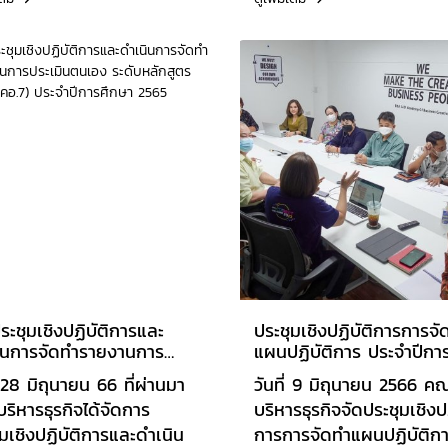
 ผ่าน Application Zoom
จำนวน 3 หลักสูตร
ี รศ.ดร.กัญญามน
ได้แก่ หลักสูตรบริหารธุรกิ
นาทวีกูล, ผศ.ดร.วัลยา ชู
บัณฑิต สาขาวิชาระบบ
ิษฐ์ และอาจารย์ธิดา
สารสนเทศเพื่อธุรกิจดิจิทัล
ามณี เป็นคณะกรรมการ
หลักสูตรบัญชีบัณฑิต สาข
ประเมินคุณภาพการศึกษา
วิชาการบัญชี และ หลักสูต
น ระดับคณะ ผลการ
บริหารธุรกิจมหาบัณฑิต ส
มินคุณภาพการศึกษาได้
วิชาบริหารธุรกิจ (หลักสูตร
น 4.24
นานาชาติ)
ระชุมเชิงปฏิบัติการและ
ประชุมเชิงปฏิบัติการการจั
ินการจัดทำรายงานการ
แผนปฏิบัติการ ประจำปีกา
มินตนเอง ระดับหลักสูตร
ศึกษา 2566
่ 28 มิถุนายน 66 ที่ผ่านมา
วันที่ 9 มิถุนายน 2566 ค
.7) ประจำปีการศึกษา 2565
ริหารธุรกิจได้จัดการ
บริหารธุรกิจจัดประชุมเชิงปฏ
มเชิงปฏิบัติการและดำเนิน
การการจัดทำแผนปฏิบัติก