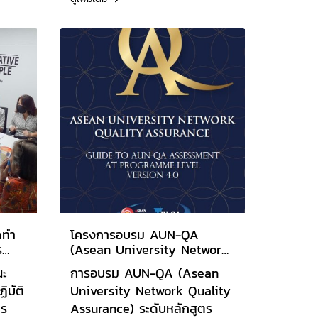
ชื่อปรากฏอยู่ใน WORLD’S TOP
จ
2% SCIENTISTS (2022) /
SINGLE YEAR CITATION
IMPACT 2021 และ นักวิจัยเด่น
า
ประเภทได้รับทุนอุดหนุนการทำ
ร
วิจัยจากภายนอกรอง
าขา
ศาสตราจารย์ ดร.วีระพันธ์ ด้วง
ทองสุข นักวิจัยดีเด่น ประเภท
การตีพิมพ์เผยแพร่ผลงานวิจัย
คณะวิศวกรรมศาสตร์ รอง
ศาสตราจารย์สิริวิช ทัดสวน
น.อ.ผศ.ดร.ไชโย ธรรมรัตน์ ร.น.
นักวิจัยดีเด่น ประเภทการตีพิมพ์
ดทำ
เผยแพร่ผลงานวิจัย คณะ
โครงการอบรม AUN-QA
ร
(Asean University Network
บริหารธุรกิจ รองศาสตราจารย์
Quality Assurance)
ดร.พรรณ์ธิดา เหล่าพวงศักดิ์
ณะ
การอบรม AUN-QA (Asean
อาจารย์กฤตศิกาญจน์ ธีรโชค
ิบัติ
University Network Quality
สวัสดิ์ นักวิจัยดีเด่น ประเภท
าร
Assurance) ระดับหลักสูตร