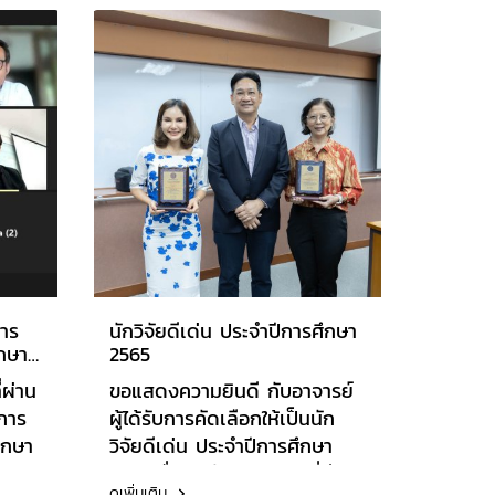
คุณธรรมและจริยธรรมกับ
่น
โครงการส่งเสริมศิลปวัฒนธรรม
และพระพุทธศาสนา ซึ่งเป็นหัวใจ
สำคัญในการบูรณาการความรู้
เข้ากับการบริการสังคม
โดยที่ผ่านมาอาจารย์และ
นักศึกษาสาขาวิชาการจัดการ
สาขาวิชาระบบสารสนเทศเพื่อ
ธุรกิจดิจิทัล ได้ส่งมอบเว็บไซต์
การยืมคืนของวัดอุดมรังสี และ
QR Code ใบเซียมซีและได้จัด
าร
กิจกรรมการเรียนรู้ภาษาอังกฤษ
นักวิจัยดีเด่น ประจำปีการศึกษา
ึกษา
2565
ทางพุทธศาสนาและสันทนาการ
ซึ่งเป็นส่วนหนึ่งของการทำนุ
่ผ่าน
ขอแสดงความยินดี กับอาจารย์
บำรุงพระพุทธศาสนา วัดอุดม
บการ
ผู้ได้รับการคัดเลือกให้เป็นนัก
รังสี เขตหนองแขม กรุงเทพฯ
ึกษา
วิจัยดีเด่น ประจำปีการศึกษา
2565
2565 ชื่อรางวัล : ในฐานะที่มีราย
ดูเพิ่มเติม