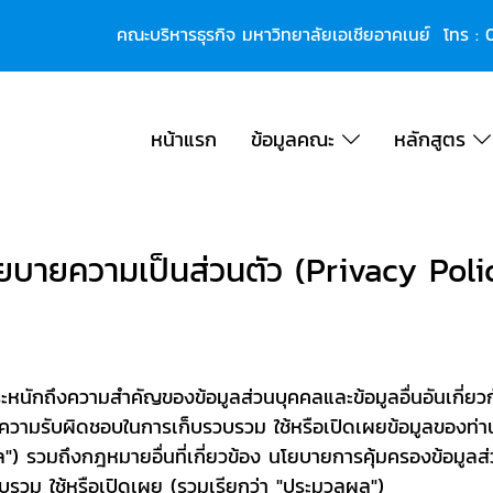
คณะบริหารธุรกิจ มหาวิทยาลัยเอเชียอาคเนย์ โทร :
หน้าแรก
ข้อมูลคณะ
หลักสูตร
ยบายความเป็นส่วนตัว (Privacy Poli
นักถึงความสำคัญของข้อมูลส่วนบุคคลและข้อมูลอื่นอันเกี่ยวกับผู้
สและความรับผิดชอบในการเก็บรวบรวม ใช้หรือเปิดเผยข้อมูลของท
 รวมถึงกฎหมายอื่นที่เกี่ยวข้อง นโยบายการคุ้มครองข้อมูลส่วนบ
รวบรวม ใช้หรือเปิดเผย (รวมเรียกว่า "ประมวลผล")