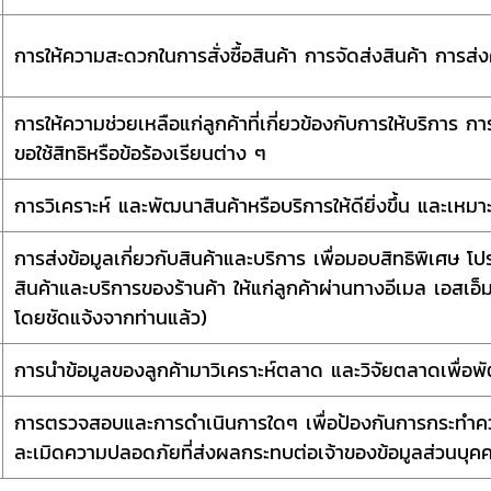
การให้ความสะดวกในการสั่งซื้อสินค้า การจัดส่งสินค้า การส่
การให้ความช่วยเหลือแก่ลูกค้าที่เกี่ยวข้องกับการให้บริการ 
ขอใช้สิทธิหรือข้อร้องเรียนต่าง ๆ
การวิเคราะห์ และพัฒนาสินค้าหรือบริการให้ดียิ่งขึ้น และเห
การส่งข้อมูลเกี่ยวกับสินค้าและบริการ เพื่อมอบสิทธิพิเศษ โ
สินค้าและบริการของร้านค้า ให้แก่ลูกค้าผ่านทางอีเมล เอสเอ็
โดยชัดแจ้งจากท่านแล้ว)
การนำข้อมูลของลูกค้ามาวิเคราะห์ตลาด และวิจัยตลาดเพื่อพัฒน
การตรวจสอบและการดำเนินการใดๆ เพื่อป้องกันการกระทำคว
ละเมิดความปลอดภัยที่ส่งผลกระทบต่อเจ้าของข้อมูลส่วนบุค