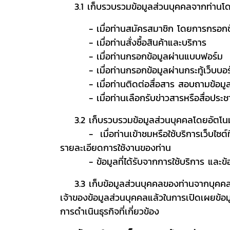
3.1 เก็บรวบรวมข้อมูลส่วนบุคคลจากท่านโ
- เมื่อท่านสมัครสมาชิก โดยการกรอกข้อมูล
- เมื่อท่านสั่งซื้อสินค้าและบริการ
- เมื่อท่านกรอกข้อมูลผ่านแบบฟอร์ม
- เมื่อท่านกรอกข้อมูลผ่านกระทู้เว็บบอร
- เมื่อท่านติดต่อสื่อสาร สอบถามข้อมูล ใ
- เมื่อท่านเลือกรับข่าวสารหรือสื่อประชา
3.2 เก็บรวบรวมข้อมูลส่วนบุคคลโดยอัตโนม
- เมื่อท่านเข้าชมหรือใช้บริการเว็บไซต์ที่มี
รายละเอียดการใช้งานของท่าน
- ข้อมูลที่ได้รับจากการใช้บริการ และข้อมูล
3.3 เก็บข้อมูลส่วนบุคคลของท่านจากบุคคล
เจ้าของข้อมูลส่วนบุคคลแล้วในการเปิดเผยข้อม
การดำเนินธุรกิจที่เกี่ยวข้อง