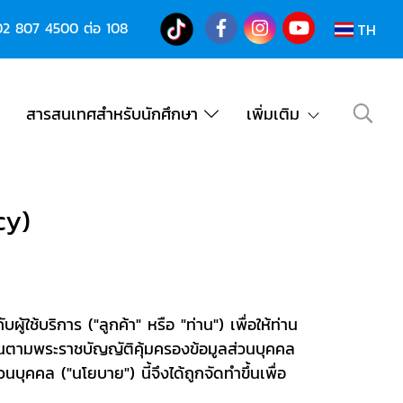
02 807 4500
ต่อ 108
TH
สารสนเทศสำหรับนักศึกษา
เพิ่มเติม
cy)
ใช้บริการ ("ลูกค้า" หรือ "ท่าน") เพื่อให้ท่าน
่านตามพระราชบัญญัติคุ้มครองข้อมูลส่วนบุคคล
ุคคล ("นโยบาย") นี้จึงได้ถูกจัดทำขึ้นเพื่อ