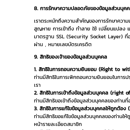
8. การรักษาความปลอดภัยของข้อมูลส่วนบุค
เราตระหนักถึงความสำคัญของการรักษาความมั
สูญหาย การเข้าถึง ทำลาย ใช้ เปลี่ยนแปลง 
มาตรฐาน SSL (Security Socket Layer) ที่อนุม
ผ่าน , หมายเลขบัตรเครดิต
9. สิทธิของเจ้าของข้อมูลส่วนบุคคล
1. สิทธิในการถอนความยินยอม (Right to wi
ท่านมีสิทธิในการเพิกถอนความยินยอมในการประ
เรา
2. สิทธิในการเข้าถึงข้อมูลส่วนบุคคล (right o
ท่านมีสิทธิขอเข้าถึงข้อมูลส่วนบุคคลของท่านท
3. สิทธิในการแก้ไขข้อมูลส่วนบุคคลให้ถูกต้อง 
ท่านมีสิทธิขอแก้ไขข้อมูลส่วนบุคคลของท่านให้
หน้ารายละเอียดสมาชิก