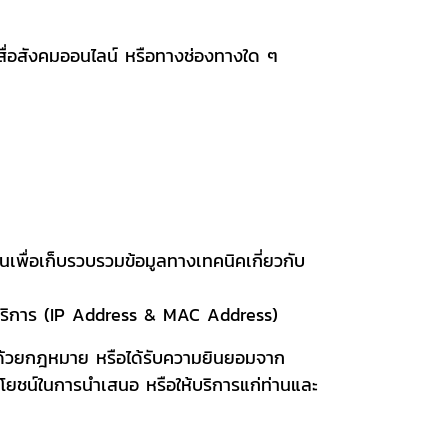
ื่อสังคมออนไลน์ หรือทางช่องทางใด ๆ
นเพื่อเก็บรวบรวมข้อมูลทางเทคนิคเกี่ยวกับ
งานบริการ (IP Address & MAC Address)
ด้วยกฎหมาย หรือได้รับความยินยอมจาก
ระโยชน์ในการนำเสนอ หรือให้บริการแก่ท่านและ