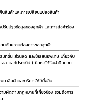
งคืนสินค้าและการเปลี่ยนแปลงสินค้า
การปรับปรุงข้อมูลของลูกค้า และการส่งคำร้อง
มาะสมกับความต้องการของลูกค้า
ปรโมทชั่น ส่วนลด และข้อเสนอพิเศษ เกี่ยวกับ
มเอส และไปรษณีย์ (เมื่อเราได้รับคำยินยอม
าสินค้าและบริการให้ดียิ่งขึ้น
ามผิดตามกฎหมายที่เกี่ยวข้อง รวมถึงการ
คล