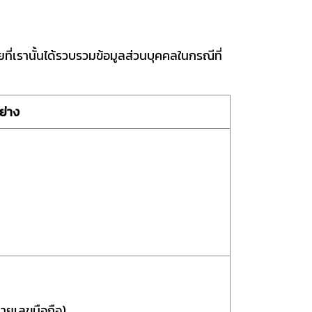
ี่เรานั้นได้รวบรวมข้อมูลส่วนบุคคลในกรณีที่
ย่าง
มายเลขมือถือ)