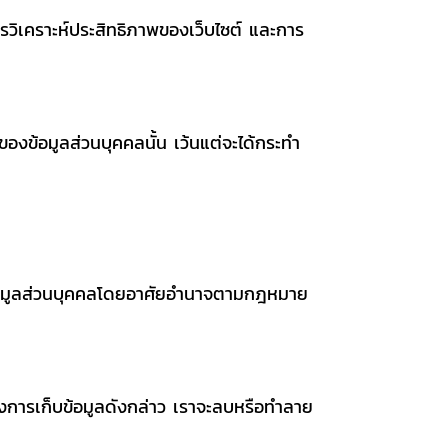
รวิเคราะห์ประสิทธิภาพของเว็บไซต์ และการ
งข้อมูลส่วนบุคคลนั้น เว้นแต่จะได้กระทำ
ผยข้อมูลส่วนบุคคลโดยอาศัยอำนาจตามกฎหมาย
ของการเก็บข้อมูลดังกล่าว เราจะลบหรือทำลาย