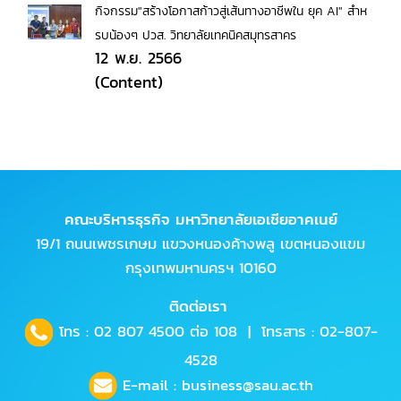
กิจกรรม"สร้างโอกาสก้าวสู่เส้นทางอาชีพใน ยุค AI" สำห
รบน้องๆ ปวส. วิทยาลัยเทคนิคสมุทรสาคร
12 พ.ย. 2566
(Content)
คณะบริหารธุรกิจ มหาวิทยาลัยเอเชียอาคเนย์
19/1 ถนนเพชรเกษม แขวงหนองค้างพลู เขตหนองแขม
กรุงเทพมหานครฯ 10160
ติดต่อเรา
โทร :
02 807 4500
ต่อ 108 | โทรสาร : 02-807-
4528
E-mail :
business@sau.ac.th