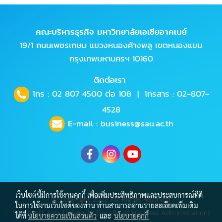
คณะบริหารธุรกิจ มหาวิทยาลัยเอเชียอาคเนย์
19/1 ถนนเพชรเกษม แขวงหนองค้างพลู เขตหนองแขม
กรุงเทพมหานครฯ 10160
ติดต่อเรา
โทร :
02 807 4500
ต่อ 108 | โทรสาร : 02-807-
4528
E-mail :
business@sau.ac.th
เว็บไซต์นี้มีการใช้งานคุกกี้ เพื่อเพิ่มประสิทธิภาพและประสบการณ์ที่ดี
© Copyright 2022 All Rights Reserved
ในการใช้งานเว็บไซต์ของท่าน ท่านสามารถอ่านรายละเอียดเพิ่มเติม
Southeast Asia University (Faculty of Business Administration)
ได้ที่
นโยบายความเป็นส่วนตัว
และ
นโยบายคุกกี้