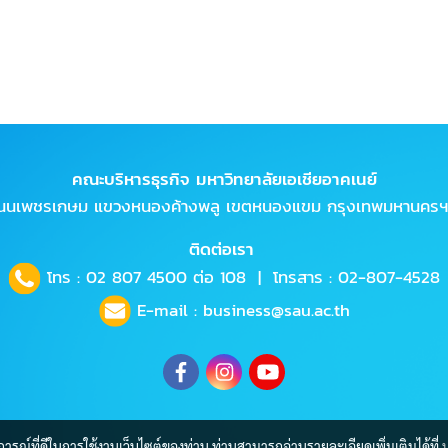
คณะบริหารธุรกิจ มหาวิทยาลัยเอเชียอาคเนย์
ถนนเพชรเกษม แขวงหนองค้างพลู เขตหนองแขม กรุงเทพมหานครฯ
ติดต่อเรา
โทร :
02 807 4500
ต่อ 108 | โทรสาร : 02-807-4528
E-mail :
business@sau.ac.th
บการณ์ที่ดีในการใช้งานเว็บไซต์ของท่าน ท่านสามารถอ่านรายละเอียดเพิ่มเติมได้ที่