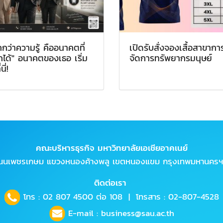
กว่าความรู้ คืออนาคตที่
เปิดรับสั่งจองเสื้อสาขากา
กได้" อนาคตของเธอ เริ่ม
จัดการทรัพยากรมนุษย์
่นี่!
คณะบริหารธุรกิจ มหาวิทยาลัยเอเชียอาคเนย์
ถนนเพชรเกษม แขวงหนองค้างพลู เขตหนองแขม กรุงเทพมหานครฯ
ติดต่อเรา
โทร :
02 807 4500
ต่อ 108 | โทรสาร : 02-807-4528
E-mail :
business@sau.ac.th