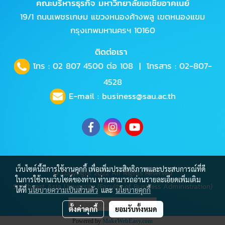
คณะบริหารธุรกิจ มหาวิทยาลัยเอเชียอาคเนย์
19/1 ถนนเพชรเกษม แขวงหนองค้างพลู เขตหนองแขม
กรุงเทพมหานครฯ 10160
ติดต่อเรา
โทร :
02 807 4500
ต่อ 108 | โทรสาร : 02-807-
4528
E-mail :
business@sau.ac.th
เว็บไซต์นี้มีการใช้งานคุกกี้ เพื่อเพิ่มประสิทธิภาพและประสบการณ์ที่ดี
© Copyright 2022 All Rights Reserved
ในการใช้งานเว็บไซต์ของท่าน ท่านสามารถอ่านรายละเอียดเพิ่มเติม
Southeast Asia University (Faculty of Business Administration)
ได้ที่
นโยบายความเป็นส่วนตัว
และ
นโยบายคุกกี้
ผู้เข้าชมวันนี้
317
ตั้งค่าคุกกี้
ยอมรับทั้งหมด
Powered by
MakeWebEasy.com