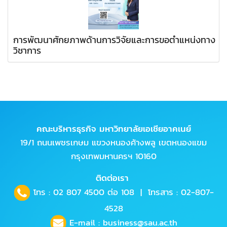
การพัฒนาศักยภาพด้านการวิจัยและการขอตำแหน่งทาง
วิชาการ
คณะบริหารธุรกิจ มหาวิทยาลัยเอเชียอาคเนย์
19/1 ถนนเพชรเกษม แขวงหนองค้างพลู เขตหนองแขม
กรุงเทพมหานครฯ 10160
ติดต่อเรา
โทร :
02 807 4500
ต่อ 108 | โทรสาร : 02-807-
4528
E-mail :
business@sau.ac.th