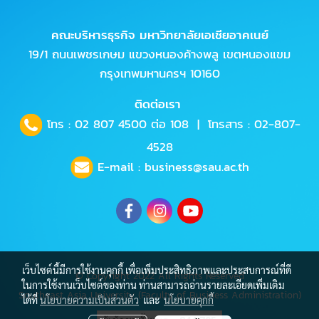
คณะบริหารธุรกิจ มหาวิทยาลัยเอเชียอาคเนย์
19/1 ถนนเพชรเกษม แขวงหนองค้างพลู เขตหนองแขม
กรุงเทพมหานครฯ 10160
ติดต่อเรา
โทร :
02 807 4500
ต่อ 108 | โทรสาร : 02-807-
4528
E-mail :
business@sau.ac.th
เว็บไซต์นี้มีการใช้งานคุกกี้ เพื่อเพิ่มประสิทธิภาพและประสบการณ์ที่ดี
© Copyright 2022 All Rights Reserved
ในการใช้งานเว็บไซต์ของท่าน ท่านสามารถอ่านรายละเอียดเพิ่มเติม
Southeast Asia University (Faculty of Business Administration)
ได้ที่
นโยบายความเป็นส่วนตัว
และ
นโยบายคุกกี้