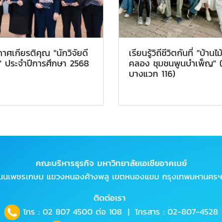
าศเกียรติคุณ "นักวิจัยดี
เรียนรู้วิถีชีวิตกันที่ "บ้านไ
น" ประจำปีการศึกษา 2568
คลอง ชุมชนพูนบำเพ็ญ" 
บางแวก 116)
คณะบริหารธุรกิจ มหาวิทยาลัยเอเชียอาคเนย์
ถนนเพชรเกษม แขวงหนองค้างพลู เขตหนองแขม กรุงเทพมหานครฯ
ติดต่อเรา
โทร :
02 807 4500
ต่อ 108 | โทรสาร : 02-807-4528