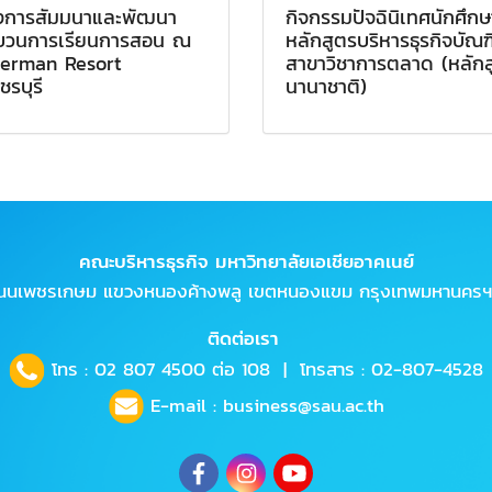
งการสัมมนาและพัฒนา
กิจกรรมปัจฉินิเทศนักศึกษ
บวนการเรียนการสอน ณ
หลักสูตรบริหารธุรกิจบัณฑ
herman Resort
สาขาวิชาการตลาด (หลักส
ชรบุรี
นานาชาติ)
คณะบริหารธุรกิจ มหาวิทยาลัยเอเชียอาคเนย์
ถนนเพชรเกษม แขวงหนองค้างพลู เขตหนองแขม กรุงเทพมหานครฯ
ติดต่อเรา
โทร :
02 807 4500
ต่อ 108 | โทรสาร : 02-807-4528
E-mail :
business@sau.ac.th