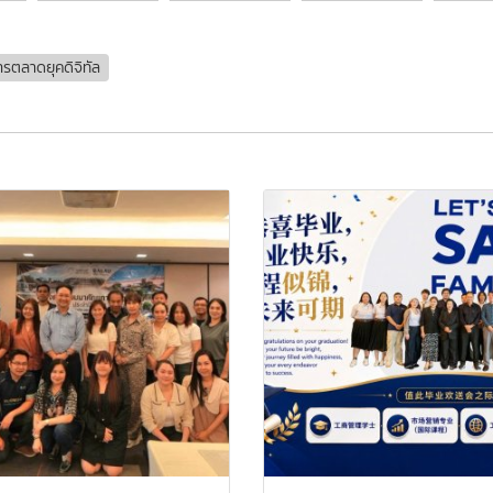
รตลาดยุคดิจิทัล