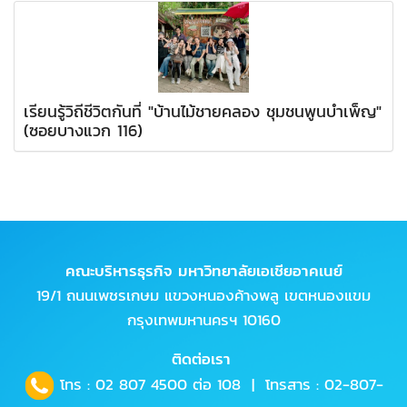
เรียนรู้วิถีชีวิตกันที่ "บ้านไม้ชายคลอง ชุมชนพูนบำเพ็ญ"
(ซอยบางแวก 116)
คณะบริหารธุรกิจ มหาวิทยาลัยเอเชียอาคเนย์
19/1 ถนนเพชรเกษม แขวงหนองค้างพลู เขตหนองแขม
กรุงเทพมหานครฯ 10160
ติดต่อเรา
โทร :
02 807 4500
ต่อ 108 | โทรสาร : 02-807-