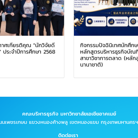
าศเกียรติคุณ "นักวิจัยดี
กิจกรรมปัจฉินิเทศนักศึกษ
น" ประจำปีการศึกษา 2568
หลักสูตรบริหารธุรกิจบัณฑ
สาขาวิชาการตลาด (หลักส
นานาชาติ)
คณะบริหารธุรกิจ มหาวิทยาลัยเอเชียอาคเนย์
ถนนเพชรเกษม แขวงหนองค้างพลู เขตหนองแขม กรุงเทพมหานครฯ
ติดต่อเรา