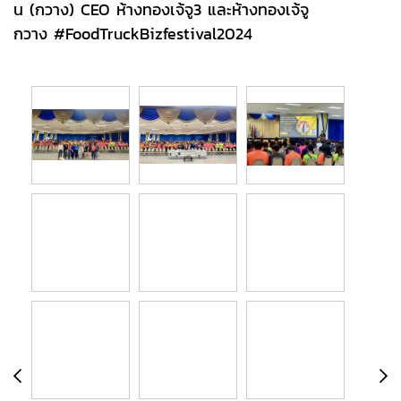
น (กวาง) CEO ห้างทองเจ้จู3 และห้างทองเจ้จู
กวาง #FoodTruckBizfestival2024