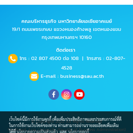
คณะบริหารธุรกิจ มหาวิทยาลัยเอเชียอาคเนย์
19/1 ถนนเพชรเกษม แขวงหนองค้างพลู เขตหนองแขม
กรุงเทพมหานครฯ 10160
ติดต่อเรา
โทร :
02 807 4500
ต่อ 108 | โทรสาร : 02-807-
4528
E-mail :
business@sau.ac.th
เว็บไซต์นี้มีการใช้งานคุกกี้ เพื่อเพิ่มประสิทธิภาพและประสบการณ์ที่ดี
© Copyright 2022 All Rights Reserved
ในการใช้งานเว็บไซต์ของท่าน ท่านสามารถอ่านรายละเอียดเพิ่มเติม
Southeast Asia University (Faculty of Business Administration)
ได้ที่
นโยบายความเป็นส่วนตัว
และ
นโยบายคุกกี้