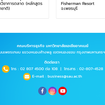
าวิชาการตลาด (หลักสูตร
Fisherman Resort
าชาติ)
จ.เพชรบุรี
คณะบริหารธุรกิจ มหาวิทยาลัยเอเชียอาคเนย์
ถนนเพชรเกษม แขวงหนองค้างพลู เขตหนองแขม กรุงเทพมหานครฯ
ติดต่อเรา
โทร :
02 807 4500
ต่อ 108 | โทรสาร : 02-807-4528
E-mail :
business@sau.ac.th