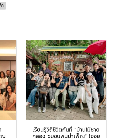
้า
า
เรียนรู้วิถีชีวิตกันที่ "บ้านไม้ชาย
 ณ
คลอง ชุมชนพูนบำเพ็ญ" (ซอย