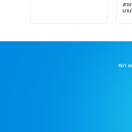
สาข
นาน
19/1 